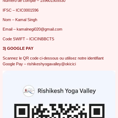
Numéro de compte – 159601505530
IFSC – ICIC0001596
Nom – Kamal Singh
Email –
kamalnegi020@gmail.com
Code SWIFT – ICICINBBCTS
3) GOOGLE PAY
Scannez le QR code ci-dessous ou utilisez notre identifiant
Google Pay – rishikeshyogavalley@okicici