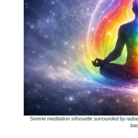
Serene meditation silhouette surrounded by radian
bac