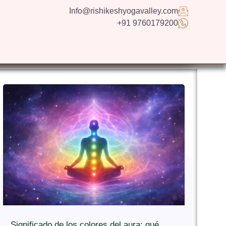
Info@rishikeshyogavalley.com
+91 9760179200
GS
CONTACT US
APPLY NOW
ESPAÑOL
Significado de los colores del aura: qué