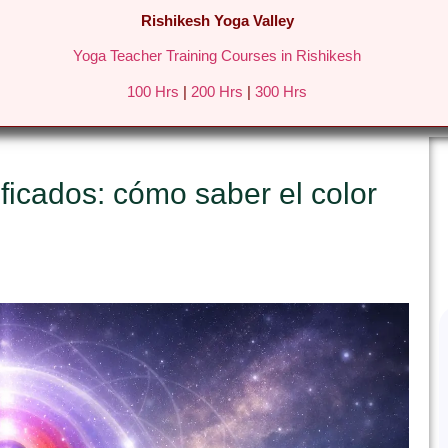
Rishikesh Yoga Valley
Yoga Teacher Training Courses in Rishikesh
REATS IN RISHIKESH
FEES & DETAILS
GALLERY
BLO
100 Hrs
|
200 Hrs
|
300 Hrs
ificados: cómo saber el color